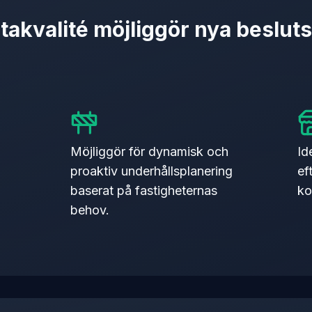
atakvalité möjliggör nya beslut
Möjliggör för dynamisk och
Id
proaktiv underhållsplanering
ef
baserat på fastigheternas
ko
behov.