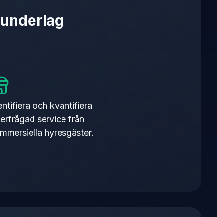
sunderlag
entifiera och kvantifiera
terfrågad service från
mmersiella hyresgäster.