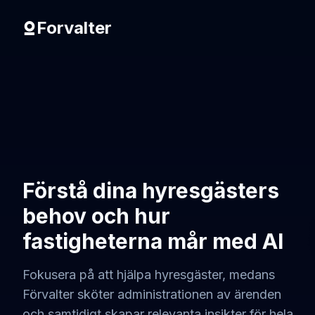
Forvalter
Förstå dina hyresgästers
behov och hur
fastigheterna mår med AI
Fokusera på att hjälpa hyresgäster, medans
Förvalter sköter administrationen av ärenden
och samtidigt skapar relevanta insikter för hela