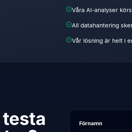
Våra AI-analyser körs
All datahantering ske
Vår lösning är helt i
 testa
Förnamn